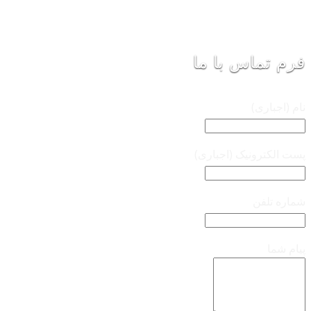
فرم تماس با ما
نام (اجباری)
پست الکترونیک (اجباری)
شماره تلفن
پیام شما