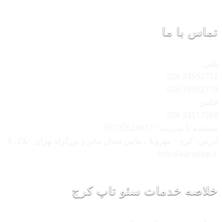
تماس با ما
تلفن:
33552712 026
33552713 026
فکس:
33517588 026
مستقیم با مدیریت : 09122623677
آدرس : کرج – مهرویلا ، مابین میدان مادر و بزرگراه تهران ، پلاک 6
info@karajtop.ir
خلاصه خدمات سئو تاپ کرج