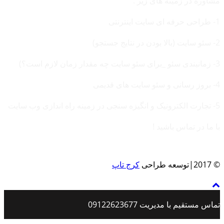
مشاوره در زمینه های زیر :
1- طراحی حرفه ای سایت اینترنتی
2- سئو سایت (بالا بودن در نتایج جستجو)
3- زمانبندی سئو _برای سئو سایت چه مقدار زمان لازم است؟)
4- بروز رسانی و سئو سایت های قدیمی
5- تجارت الکترونیک و انگیزه سنجی در زمینه راه اندازی وب سایت
با ما در تماس باشید !
© 2017|توسعه طراحی
کرج تاپ
تماس مستقیم با مدیریت 09122623677