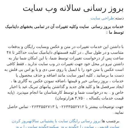
بروز رسانی سالانه وب سایت
دسته:
طراحی سایت
خدمات بروز رسانی سایت وکلیه تغییرات آن در تمامی بخشهای داینامیک
توسط ما :
با داشتن این خدمات تغییرات در متن و عکس وبسایت رایگان و بدفعات
متناسب و در طول سال ، در کلیه قسمتهای داینامیک سایت حداکثر تا ۴۸
ساعت پس از درخواست تغییرات توسط شما، با این امکان شما نیاز به
داشتن نیرو در محل خود جهت تغییرات در وب سایت ندارید ، فقط کافی
است عکس یا متن خود را با ایمیل یا روی سی دی و یا یو اس بی فلش به
دست ما برسانید ، کلیه امور سایت مانند اضافه و حذف محصول یا
خدمات ، بروز رسانی خبر و قیمتها ،اضافه نمودن عکس به گالری ها ،
ایجاد سرفصل ها و کلید های جدید و گذاشتن پیامهای تبریک عید یا اخبار
خاص و .. به درخواست شما و توسط کارشناسان ما انجام میپذیرد. (پایه
قیمت خدمات یکساله ، ۴,۷۵۰ هزارتومان)
جهت توضیحات بیشتر با ۰۲۶۳۳۵۵۲۷۱۲ یا ۰۲۶۳۳۵۵۲۷۱۳ تماس حاصل
نمایید.
برچسب ها:
بروز رسانی رایگان سایت با پشتیبانی سالانه
بروز کردن
سایت قدیمی ، سایت را چگونه بروز میکنند
چگونه سایت را بروز