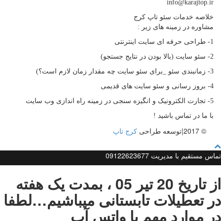
info@karajtop.ir
خلاصه خدمات سئو تاپ کرج
مشاوره در زمینه های زیر :
1- طراحی حرفه ای سایت اینترنتی
2- سئو سایت (بالا بودن در نتایج جستجو)
3- زمانبندی سئو _برای سئو سایت چه مقدار زمان لازم است؟)
4- بروز رسانی و سئو سایت های قدیمی
5- تجارت الکترونیک و انگیزه سنجی در زمینه راه اندازی وب سایت
با ما در تماس باشید !
© 2017|توسعه طراحی
کرج تاپ
تماس مستقیم با مدیریت 09122623677
از تاریخ 20 تیر 05 ، بمدت یک هفته
در تعطیلات تابستانی میباشیم…لطفا
در موارد مهم با واتس آپ