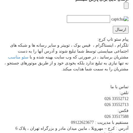
پیام سئو تاپ کرج:
تلگرام ، اینستاگرام ، فیس بوک ، توییتر و سایر رسانه ها و شبکه های
اجتماعی میبایستی توسط شما تبلیغ شوند و آدرس آنها را به دست
مشتریان برسانید ، در صورتی که وب سایت بهینه شده و با
سئو مناسب
نه تنها نیازی به تبلیغ ندارد بلکه بخودی خود و از طریق موتورهای جستجو ،
مشتریان را به سمت شما هدایت میکند.
تماس با ما
تلفن:
33552712 026
33552713 026
فکس:
33517588 026
مستقیم با مدیریت : 09122623677
آدرس : کرج – مهرویلا ، مابین میدان مادر و بزرگراه تهران ، پلاک 6