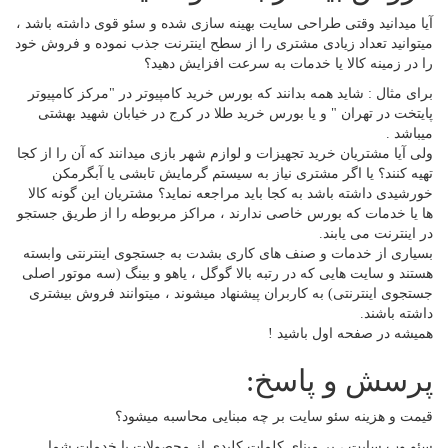
آیا میدانید وقتی طراحی سایت بهینه سازی شده و سئو قوی داشته باشد ،
میتوانید تعداد زیادی مشتری را از سطح اینترنت جذب نموده و فروش خود
را در زمینه کالا یا خدمات به سرعت افزایش دهید؟
برای مثال : شاید همه بدانند که بورس خرید کامپیوتر در "مرکز کامپیوتر
پایتخت در تهران " و یا بورس خرید طلا در کرج در خیابان شهید بهشتی
میباشد .
ولی آیا مشتریان خرید تجهیزات و لوازم شهر بازی میدانند که آن را از کجا
تهیه کنند؟ یا اگر مشتری نیاز به سیستم گرمایش تابشی یا آبگرمکن
خورشیدی داشته باشد به کجا باید مراجعه نماید؟ مشتریان این گونه کالا
ها یا خدمات که بورس خاصی ندارند ، مراکز مربوطه را از طریق جستجو
در اینترنت می یابند.
بسیاری از خدمات و صنف های کاری بشدت به جستجوی اینترنتی وابسته
هستند و سایت هایی که در رتبه بالا گوگل ، یاهو و بینگ (سه موتور اصلی
جستجوی اینترنتی) به کاربران پیشنهاد میشوند ، میتوانند فروش بیشتری
داشته باشند.
همیشه در صفحه اول باشید !
پرسش و پاسخ:
قیمت و هزینه سئو سایت بر چه مبنایی محاسبه میشود؟
سئو وب سایت ، بر مبنای کلمات کلیدی از محصولات یا خدمات شما