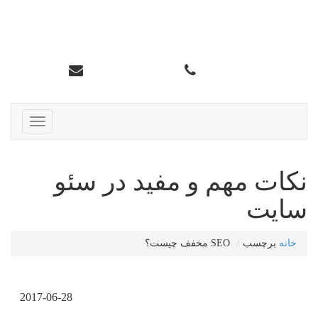
سئو تاپ کرج
info@karajtop.ir
02633552712
ناوبری
نکات مهم و مفید در سئو
سایت
خانه
برچسب
SEO مخفف چیست؟
2017-06-28