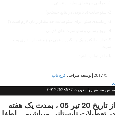
1- طراحی حرفه ای سایت اینترنتی
2- سئو سایت (بالا بودن در نتایج جستجو)
3- زمانبندی سئو _برای سئو سایت چه مقدار زمان لازم است؟)
4- بروز رسانی و سئو سایت های قدیمی
5- تجارت الکترونیک و انگیزه سنجی در زمینه راه اندازی وب
سایت
با ما در تماس باشید !
© 2017|توسعه طراحی
کرج تاپ
تماس مستقیم با مدیریت 09122623677
از تاریخ 20 تیر 05 ، بمدت یک هفته
در تعطیلات تابستانی میباشیم…لطفا