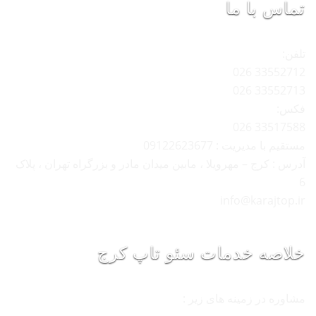
تماس با ما
تلفن:
33552712 026
33552713 026
فکس:
33517588 026
مستقیم با مدیریت : 09122623677
آدرس : کرج – مهرویلا ، مابین میدان مادر و بزرگراه تهران ، پلاک
6
info@karajtop.ir
خلاصه خدمات سئو تاپ کرج
مشاوره در زمینه های زیر :