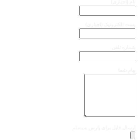
نام (اجباری)
پست الکترونیک (اجباری)
شماره تلفن
پیام شما
ارسال فایل برای پارس سیستم