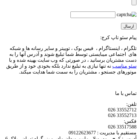
پیام سئو تاپ کرج:
تلگرام ، اینستاگرام ، فیس بوک ، توییتر و سایر رسانه ها و شبکه
های اجتماعی میبایستی توسط شما تبلیغ شوند و آدرس آنها را به
دست مشتریان برسانید ، در صورتی که وب سایت بهینه شده و با
سئو مناسب
نه تنها نیازی به تبلیغ ندارد بلکه بخودی خود و از طریق
موتورهای جستجو ، مشتریان را به سمت شما هدایت میکند.
تماس با ما
تلفن:
33552712 026
33552713 026
فکس:
33517588 026
مستقیم با مدیریت : 09122623677
آدرس : کرج – مهرویلا ، مابین میدان مادر و بزرگراه تهران ، پلاک 6