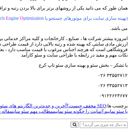
همان طور که می دانید یکی از روشهای برتر برای بالا بردن رتبه و تر
(بهینه سازی سایت برای موتورهای جستجو یا
ptimization )
O
ngine
E
rch
می باشد.
امروزه بیشتر شرکت ها ، صنایع ، کارخانجات و کلیه مراکز خدماتی ب
ارزش مادی سایتی که بهینه شده و رتبه بالایی دارد از قیمت طراحی 
فروشگاهی است که هرچند اجناس مرغوب با قیمت مناسب دارد ، بعلت 
نکات مهم و مفید در رابطه با طراحی سایت و سئو کارآمد
با تشکر – بخش سئو و بهینه سازی سئو تاپ کرج
۳۳۵۵۲۷۱۲ ۰۲۶
۳۳۵۵۲۷۱۳ ۰۲۶
۰۹۱۲۲۶۲۳۶۷۷
برچسب ها:
SEO مخفف چیست؟
آخرین و جدیدترین الگاریتم های سئو 
یا سئو نماییم؟
سایت را چگونه سئو نماییم
مطالب مهم سئو سایت
مقاله د