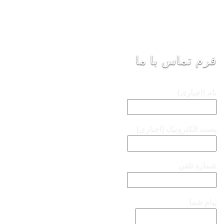
فرم تماس با ما
نام (اجباری)
پست الکترونیک (اجباری)
شماره تلفن
پیام شما