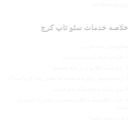
info@karajtop.ir
خلاصه خدمات سئو تاپ کرج
مشاوره در زمینه های زیر :
1- طراحی حرفه ای سایت اینترنتی
2- سئو سایت (بالا بودن در نتایج جستجو)
3- زمانبندی سئو _برای سئو سایت چه مقدار زمان لازم است؟)
4- بروز رسانی و سئو سایت های قدیمی
5- تجارت الکترونیک و انگیزه سنجی در زمینه راه اندازی وب
سایت
با ما در تماس باشید !