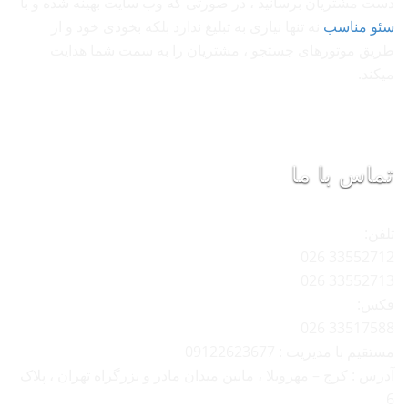
دست مشتریان برسانید ، در صورتی که وب سایت بهینه شده و با
سئو مناسب
نه تنها نیازی به تبلیغ ندارد بلکه بخودی خود و از
طریق موتورهای جستجو ، مشتریان را به سمت شما هدایت
میکند.
تماس با ما
تلفن:
33552712 026
33552713 026
فکس:
33517588 026
مستقیم با مدیریت : 09122623677
آدرس : کرج – مهرویلا ، مابین میدان مادر و بزرگراه تهران ، پلاک
6