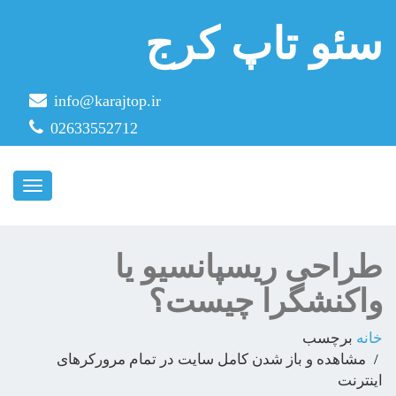
سئو تاپ کرج
info@karajtop.ir
02633552712
ناوبری
طراحی ریسپانسیو یا
واکنشگرا چیست؟
خانه
برچسب
مشاهده و باز شدن کامل سایت در تمام مرورکرهای
اینترنت