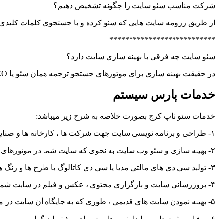
شرکت مناسب سئو سایت را چگونه تشخیص دهیم؟
از طریق رزومه سایت هایی که سئو کرده و با جستجوی کلمات کلیدی آ
***************************
سئو سایت چه فرقی با بهینه سازی سایت دارد؟
در حقیقت بهینه سازی برای موتورهای جستجو ترجمه همان سئو یا SEO میباشد .
خدمات پارس سیستم
خدمات سئو تاپ کرج بصورت خلاصه به شرح زیر میباشد:
۱- طراحی و برنامه نویسی سایت جهت شرکت ها ، کارخانه ها و صنایع ، فروشگاه ها ، مراکز درمانی و پزشکی ، کارگاه های صنعتی و کلیه مراکز تولیدی و خدماتی
۲- بهینه سازی و سئو وب سایت به نحوی که سایت شما در موتورهای جستجو در رتبه بالا و صفحه اول باشد.
۳- تولید سی دی های مالتی مدیا یا سی دی کاتالوگ با طرح ها و رنگ های زیبا و کارکردی مشابه وب سایت ، قابل نمایش در کلیه کامپیوتر ها و نمایشگر های غرفه های نمایشگاهی و بیل بوردها
۴- بروزرسانی سایت و بارگزاری محتوی ، عکس و فیلم در سایت شما
۵- بهینه نمودن سایت های قدیمی ، طوری که به جایگاه آن سایت در موتورهای جستجو آسیب نرسد و لینک های قدیمی بالا ، همچنان در جایگاه خود بمانند.
۶- مشاوره ثبت دامین یا دامنه و هاست برای مشتریان گرامی.