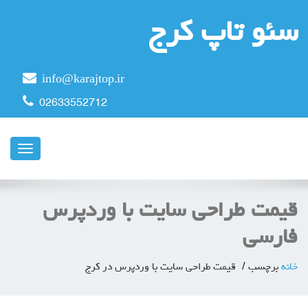
سئو تاپ کرج
info@karajtop.ir
02633552712
ناوبری
قیمت طراحی سایت با وردپرس
فارسی
خانه
برچسب
قیمت طراحی سایت با وردپرس در کرج