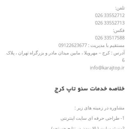
تلفن:
33552712 026
33552713 026
فکس:
33517588 026
مستقیم با مدیریت : 09122623677
آدرس : کرج – مهرویلا ، مابین میدان مادر و بزرگراه تهران ، پلاک
6
info@karajtop.ir
خلاصه خدمات سئو تاپ کرج
مشاوره در زمینه های زیر :
1- طراحی حرفه ای سایت اینترنتی
2- سئو سایت (بالا بودن در نتایج جستجو)