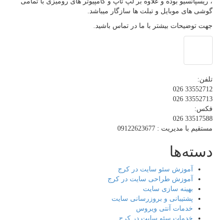
، ریسپانسیو بوده و علاوه بر لپ تاپ و کامپیوتر های رومیزی با تمامی
گوشی های موبایل و تبلت ها سازگار میباشد.
جهت توضیحات بیشتر با ما در تماس باشید.
تلفن:
33552712 026
33552713 026
فکس:
33517588 026
مستقیم با مدیریت : 09122623677
دسته‌ها
آموزش سئو سایت در کرج
آموزش طراحی سایت در کرج
بهینه سازی سایت
پشتیبانی و بروزرسانی سایت
خدمات آنتی ویروس
خدمات سئو سایت در کرج