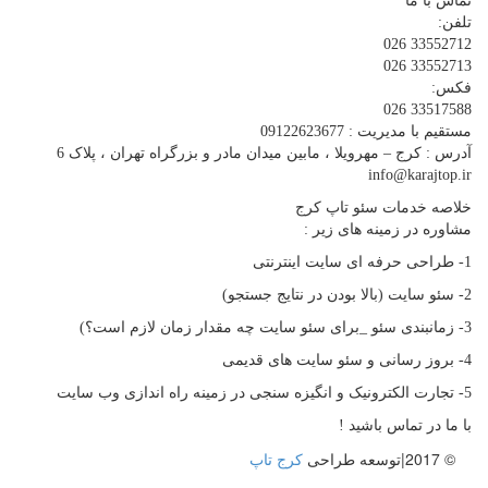
تماس با ما
تلفن:
33552712 026
33552713 026
فکس:
33517588 026
مستقیم با مدیریت : 09122623677
آدرس : کرج – مهرویلا ، مابین میدان مادر و بزرگراه تهران ، پلاک 6
info@karajtop.ir
خلاصه خدمات سئو تاپ کرج
مشاوره در زمینه های زیر :
1- طراحی حرفه ای سایت اینترنتی
2- سئو سایت (بالا بودن در نتایج جستجو)
3- زمانبندی سئو _برای سئو سایت چه مقدار زمان لازم است؟)
4- بروز رسانی و سئو سایت های قدیمی
5- تجارت الکترونیک و انگیزه سنجی در زمینه راه اندازی وب سایت
با ما در تماس باشید !
© 2017|توسعه طراحی
کرج تاپ