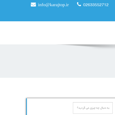
info@karajtop.ir
02633552712