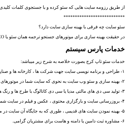
از طریق رزومه سایت هایی که سئو کرده و با جستجوی کلمات کلیدی آ
***************************
سئو سایت چه فرقی با بهینه سازی سایت دارد؟
در حقیقت بهینه سازی برای موتورهای جستجو ترجمه همان سئو یا SEO میباشد .
خدمات پارس سیستم
خدمات سئو تاپ کرج بصورت خلاصه به شرح زیر میباشد:
۱- طراحی و برنامه نویسی سایت جهت شرکت ها ، کارخانه ها و صنایع ، فروشگاه ها ، مراکز درمانی و پزشکی ، کارگاه های صنعتی و کلیه مراکز تولیدی و خدماتی
۲- بهینه سازی و سئو وب سایت به نحوی که سایت شما در موتورهای جستجو در رتبه بالا و صفحه اول باشد.
۳- تولید سی دی های مالتی مدیا یا سی دی کاتالوگ با طرح ها و رنگ های زیبا و کارکردی مشابه وب سایت ، قابل نمایش در کلیه کامپیوتر ها و نمایشگر های غرفه های نمایشگاهی و بیل بوردها
۴- بروزرسانی سایت و بارگزاری محتوی ، عکس و فیلم در سایت شما
۵- بهینه نمودن سایت های قدیمی ، طوری که به جایگاه آن سایت در موتورهای جستجو آسیب نرسد و لینک های قدیمی بالا ، همچنان در جایگاه خود بمانند.
۶- مشاوره ثبت دامین یا دامنه و هاست برای مشتریان گرامی.