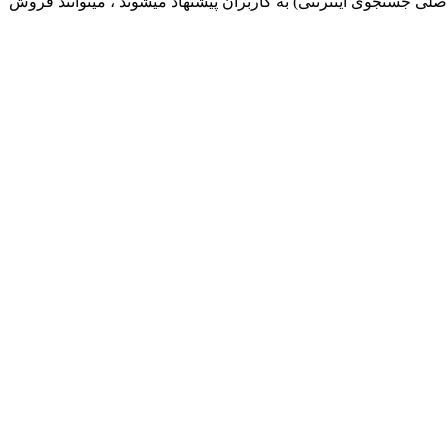
صلی جستجوی اینترنتی) به کاربران پیشنهاد میشوند ، میتوانند فروش