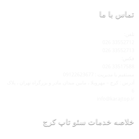
تماس با ما
تلفن:
33552712 026
33552713 026
فکس:
33517588 026
مستقیم با مدیریت : 09122623677
آدرس : کرج – مهرویلا ، مابین میدان مادر و بزرگراه تهران ، پلاک
6
info@karajtop.ir
خلاصه خدمات سئو تاپ کرج