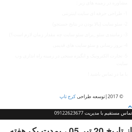
مشاوره در زمینه های زیر :
1- طراحی حرفه ای سایت اینترنتی
2- سئو سایت (بالا بودن در نتایج جستجو)
3- زمانبندی سئو _برای سئو سایت چه مقدار زمان لازم است؟)
4- بروز رسانی و سئو سایت های قدیمی
5- تجارت الکترونیک و انگیزه سنجی در زمینه راه اندازی وب
سایت
با ما در تماس باشید !
© 2017|توسعه طراحی
کرج تاپ
تماس مستقیم با مدیریت 09122623677
از تاریخ 20 تیر 05 ، بمدت یک هفته