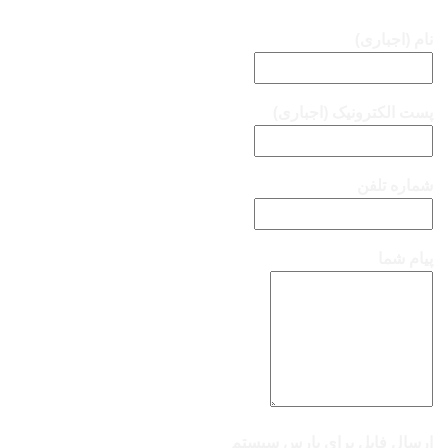
نام (اجباری)
پست الکترونیک (اجباری)
شماره تلفن
پیام شما
ارسال فایل برای پارس سیستم