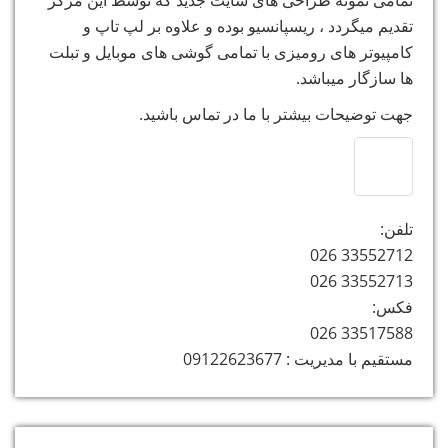
تمامی نمونه طراحی های سایت جدید که توسط این مرکز
تقدیم میگردد ، ریسپانسیو بوده و علاوه بر لپ تاپ و
کامپیوتر های رومیزی با تمامی گوشی های موبایل و تبلت
ها سازگار میباشد.
جهت توضیحات بیشتر با ما در تماس باشید.
تلفن:
33552712 026
33552713 026
فکس:
33517588 026
مستقیم با مدیریت : 09122623677