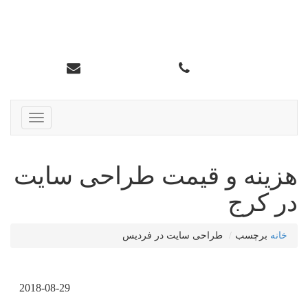
سئو تاپ کرج
info@karajtop.ir
02633552712
ناوبری
هزینه و قیمت طراحی سایت
در کرج
خانه
برچسب
طراحی سایت در فردیس
2018-08-29