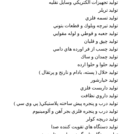
توليد تجهيزات الكتريكي وسايل نقليه
توليد تريلر
توليد تسمه فلزي
توليد تيرچه وبلوك و قطعات بتوني
توليد جعبه و قوطي و لوله مقوايي
توليد چپق و قليان
توليد چسب از فر اورده هاي دامي
توليد چمدان و ساك
توليد حلوا و حلوا ارده
توليد خلال ( پسته، بادام و نارنج و پرتقال )
توليد خيارشور
توليد داربست فلزي
توليد داروي نظافت
توليد درب و پنجره پيش ساخته پلاستيکي( پي وي سي )
توليد درب و پنجره فلزي بجر آهن و آلومينيوم
توليد دريچه كولر
توليد دستگاه هاي تقويت كننده صدا