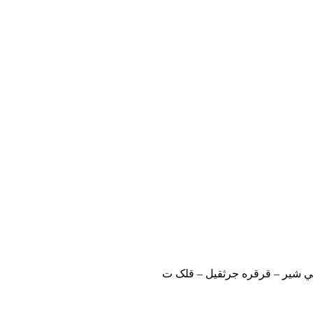
 شير – قرقره جرثقيل – قلک ت