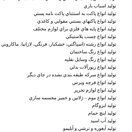
توليد اسباب بازي
توليد انواع پاکت به استثناي پاکت نامه پستي
توليد انواع پاکتهاي بستني مقوايي و کاغذي
توليد انواع پايه هاي فلزي براي لوازم مختلف
توليد انواع چسب پلاستيکي
توليد انواع رشته (اسپاگتي، خشكبار، فرنگي، لازانيا، ماكاروني
توليد انواع رنگ ساختمان
توليد انواع رنگ وسايل نقليه
توليد انواع زيورآلات بدلي
توليد انواع سركه طبقه بندي نشده در جاي ديگر
توليد انواع فرچه وبرس
توليد انواع لوازم تحرير
توليد انواع موم – ژلاتين و خمير مجسمه سازي
توليد ايزوگام
توليد اينچ حمام
توليد آب اسيد
توليد آبغوره و ترشي و آبليمو