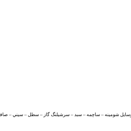
ايل شومينه – ساچمه – سبد – سرشيلنگ گاز – سطل – سيني – صافي