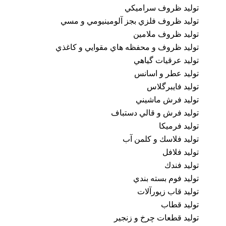
توليد ظروف سراميكي
توليد ظروف فلزي بجز آلومينيومي و مسي
توليد ظروف ملامين
توليد ظروف و محفظه هاي مقوايي و کاغذي
توليد عرقيات گياهي
توليد عطر و اسانس
توليد فايبرگلاس
توليد فرش ماشيني
توليد فرش و قالي دستباف
توليد فرميكا
توليد فلاسك و كلمن آب
توليد فلافل
توليد فندك
توليد فوم بسته بندي
توليد قاب زيورآلات
توليد قطاب
توليد قطعات چرخ و زنجير