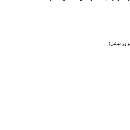
 و ورميشل)