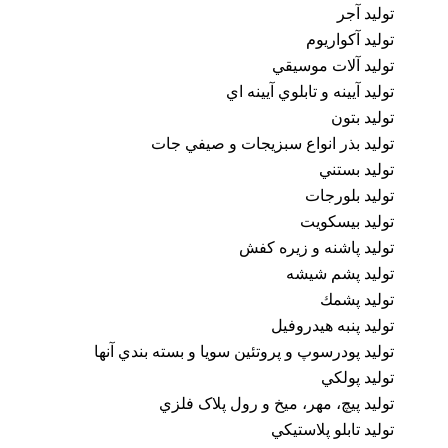
توليد آجر
توليد آكواريوم
توليد آلات موسيقي
توليد آيينه و تابلوي آيينه اي
توليد بتون
توليد بذر انواع سبزيجات و صيفي جات
توليد بستني
توليد بلورجات
توليد بيسكويت
توليد پاشنه و زيره كفش
توليد پشم شيشه
توليد پشمك
توليد پنبه هيدروفيل
توليد پودرسوپ و پروتئين سويا و بسته بندي آنها
توليد پولكي
توليد پيچ، مهر، ميخ و رول پلاک فلزي
توليد تابلو پلاستيكي