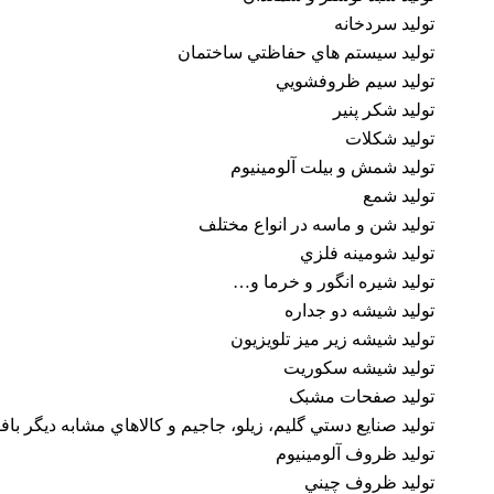
توليد سردخانه
توليد سيستم هاي حفاظتي ساختمان
توليد سيم ظروفشويي
توليد شكر پنير
توليد شكلات
توليد شمش و بيلت آلومينيوم
توليد شمع
توليد شن و ماسه در انواع مختلف
توليد شومينه فلزي
توليد شيره انگور و خرما و…
توليد شيشه دو جداره
توليد شيشه زير ميز تلويزيون
توليد شيشه سكوريت
توليد صفحات مشبک
توليد صنايع دستي گليم، زيلو، جاجيم و كالاهاي مشابه ديگر با
توليد ظروف آلومينيوم
توليد ظروف چيني