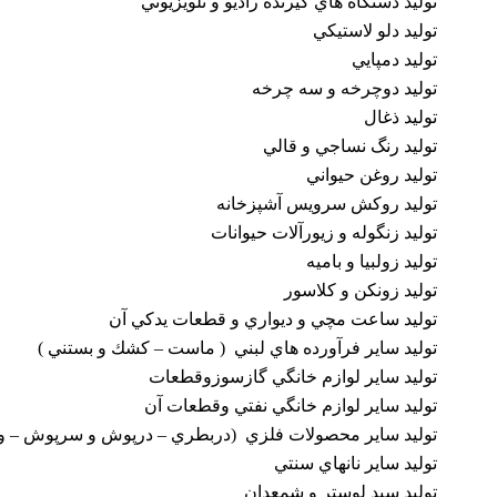
توليد دستگاه هاي گيرنده راديو و تلويزيوني
توليد دلو لاستيكي
توليد دمپايي
توليد دوچرخه و سه چرخه
توليد ذغال
توليد رنگ نساجي و قالي
توليد روغن حيواني
توليد روكش سرويس آشپزخانه
توليد زنگوله و زيورآلات حيوانات
توليد زولبيا و باميه
توليد زونکن و کلاسور
توليد ساعت مچي و ديواري و قطعات يدكي آن
توليد ساير فرآورده هاي لبني ( ماست – كشك و بستني )
توليد ساير لوازم خانگي گازسوزوقطعات
توليد ساير لوازم خانگي نفتي وقطعات آن
توليد ساير محصولات فلزي (دربطري – درپوش و سرپوش – وس
توليد ساير نانهاي سنتي
توليد سبد لوستر و شمعدان