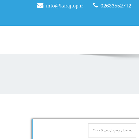
info@karajtop.ir
02633552712