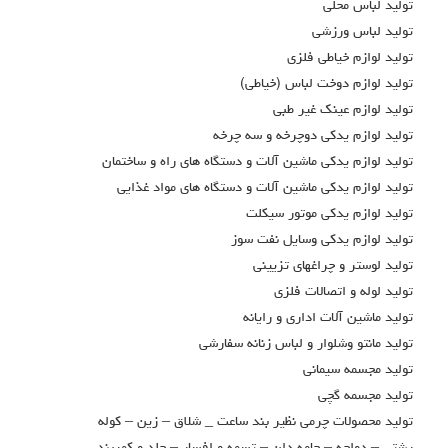
توليد لباس محلي
توليد لباس ورزشي
توليد لوازم خياطي فلزي
توليد لوازم دوخت لباس (خياطي)
توليد لوازم عينك غير طبي
توليد لوازم يدكي دوچرخه و سه چرخه
توليد لوازم يدكي ماشين آلات و دستگاه هاي راه و ساختمان
توليد لوازم يدكي ماشين آلات و دستگاه هاي مواد غذايي
توليد لوازم يدكي موتور سيكلت
توليد لوازم يدكي وسايل نفت سوز
توليد لوستر و چراغهاي تزييني
توليد لوله و اتصالات فلزي
توليد ماشين آلات اداري و رايانه
توليد مانتو وشلوار و لباس زنانه سفارشي
توليد مجسمه سيماني
توليد مجسمه گچي
توليد محصولات چرمي نظير بند ساعت _ شلاق – زين – كوله
پشتي – دولچه – جامه دان – تسمه و افسار – جلد و كمربند