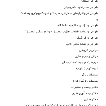
طراحي مبلمان
طراحي مدارهاي الكترونيكي
طراحي نرم‌افزارهاي سفارشي، سيستم هاي كامپيوتري وصفحات
وب
طراحي و تزيين مغازه و نمايشگاه
طراحي و توليد قطعات فلزي اتومبيل (لوازم يدكي اتومبيل)
طراحي و گرافيك
طراحي و نقشه كشي قالي
خواربار فروشي
دباغي و چرم سازي
درجه بندي و بسته بندي چاي
درودگري (نجاري)
دستكش بافي
دستكش و كلاه دوزي
دفتر پست و مخابرات
دفتر جمع آوري شير
دفتر سازي
دفتر كرايه ماشين آلات و تجهيزات كشاورزي بدون راننده