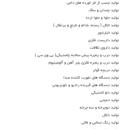
توليد چسب از فر اورده هاي دامي
توليد چمدان و ساك
توليد حلوا و حلوا ارده
توليد خلال ( پسته، بادام و نارنج و پرتقال )
توليد خيارشور
توليد داربست فلزي
توليد داروي نظافت
توليد درب و پنجره پيش ساخته پلاستيکي( پي وي سي )
توليد درب و پنجره فلزي بجر آهن و آلومينيوم
توليد دريچه كولر
توليد دستگاه هاي تقويت كننده صدا
توليد دستگاه هاي گيرنده راديو و تلويزيوني
توليد دلو لاستيكي
توليد دمپايي
توليد دوچرخه و سه چرخه
توليد ذغال
توليد رنگ نساجي و قالي