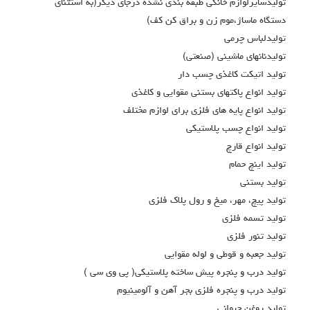
توليدسايرلوازم خانگي طبقه بندي نشده درجاي ديگر(به استثناي
دستگاه ماساژ،موم زن و براق كن كف)
توليدلباس چرمي
توليدنانهاي ماشيني (صنعتي)
تولید اتیکت کاغذی چسب دار
تولید انواع پاکتهای بستنی مقوایی و کاغذی
تولید انواع پایه های فلزی برای لوازم مختلف
تولید انواع چسب پلاستیکی
تولید انواع قارچ
تولید اینچ حمام
تولید بستنی
تولید پیچ، مهر، میخ و رول پلاک فلزی
تولید تسمه فلزی
تولید تنور فلزی
تولید جعبه و قوطی و لوله مقوایی
تولید درب و پنجره پیش ساخته پلاستیکی( پی وی سی )
تولید درب و پنجره فلزی بجر آهن و آلومینیوم
تولید روغن حیوانی