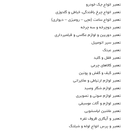
تعمير انواع جك خودرو
تعمير انواع چرخ بافندگي، خياطي و گلدوزي
تعمير انواع ساعت (مچي – روميزي – ديواري)
تعمير دوچرخه و سه چرخه
تعمير دوربين و لوازم عكاسي و فيلمبرداري
تعمير سپر اتومبيل
تعمير عينك
تعمير قفل و كليد
تعمير كالاهاي چرمي
تعمير كيف و كفش و پوتين
تعمير لوازم ارتباطي و مخابراتي
تعمير لوازم شكار وصيد
تعمير لوازم صوتي و تصويري
تعمير لوازم و آلات موسيقي
تعمير ماشين لباسشويي
تعمير و آبكاري ظروف نقره
تعمير و پرس انواع لوله و شيلنگ