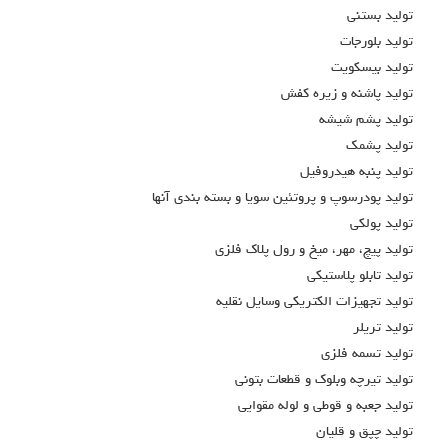
توليد بستني
توليد بلورجات
توليد بيسكويت
توليد پاشنه و زيره كفش
توليد پشم شيشه
توليد پشمك
توليد پنبه هيدروفيل
توليد پودرسوپ و پروتئين سويا و بسته بندي آنها
توليد پولكي
توليد پيچ، مهر، ميخ و رول پلاک فلزي
توليد تابلو پلاستيكي
توليد تجهيزات الكتريكي وسايل نقليه
توليد تريلر
توليد تسمه فلزي
توليد تيرچه وبلوك و قطعات بتوني
توليد جعبه و قوطي و لوله مقوايي
توليد چپق و قليان