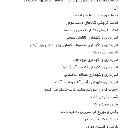
خدمات نصب و راه اندازی نرم افزار و ساير فعاليتهاي مرتبط به
آن
خدمات ورود داد ها به رايانه
امانت فروشي (كالاهاي دست دوم )
امانت فروشي اشياي قديمي و عتيقه
انبارداري و نگهداري كالاهاي عمومي
انبارداري و نگهداري محصولات كشاورزي و غذايي بجز آرد و
گندم و ميوه جات
انبارداري و نگهداري ميوه جات
انبارداري و نگهداي گندم و آرد(سيلو)
انبارداري ونگهداري مصالح ساختماني
انبارداري، نگهداري آهن آلات و ابزار آلات
آسياب كردن حبوبات، غلات، ذرت خشك بجز گندم
آسياب كردن گندم
پخش سيلندر گاز
پخش و توزيع آب شيرين تصفيه شده
پرداخت كار قالي يا فرش
باراني و كاپشن دوزي