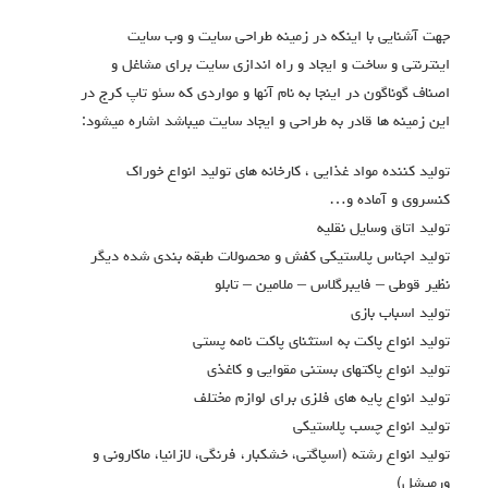
جهت آشنایی با اینکه در زمینه طراحی سایت و وب سایت
اینترنتی و ساخت و ایجاد و راه اندازی سایت برای مشاغل و
اصناف گوناگون در اینجا به نام آنها و مواردی که سئو تاپ کرج در
این زمینه ها قادر به طراحی و ایجاد سایت میباشد اشاره میشود:
توليد کننده مواد غذایی ، کارخانه های تولید انواع خوراک
کنسروی و آماده و…
توليد اتاق وسايل نقليه
توليد اجناس پلاستيكي كفش و محصولات طبقه بندي شده ديگر
نظير قوطي – فايبرگلاس – ملامين – تابلو
توليد اسباب بازي
توليد انواع پاکت به استثناي پاکت نامه پستي
توليد انواع پاکتهاي بستني مقوايي و کاغذي
توليد انواع پايه هاي فلزي براي لوازم مختلف
توليد انواع چسب پلاستيکي
توليد انواع رشته (اسپاگتي، خشكبار، فرنگي، لازانيا، ماكاروني و
ورميشل)