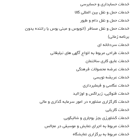
خدمات حسابداري و حسابرسي
خدمات حمل و نقل بين المللي كالا
خدمات حمل و نقل دام و طيور
خدمات حمل و نقل مسافر (اتوبوس و ميني بوس با راننده بدون
برنامه زماني)
خدمات سردخانه اي
خدمات طراحي مربوط به انواع آگهي هاي تبليغاتي
خدمات عايق كاري ساختمان
خدمات عرضه محصولات فرهنگي
خدمات عريضه نويسي
خدمات عکاسي و فيملبرداري
خدمات فتوکپی، زیراکس و اوزاليد
خدمات كارگزاري مشاوره در امور سرمايه گذاري و مالي
خدمات كاريابي
خدمات كشاورزي بجز بوجاري و شاليكوبي
خدمات مربوط به اجراي نمايش و موسيقي در مجالس
خدمات مربوط به برگزاري نمايشگاه