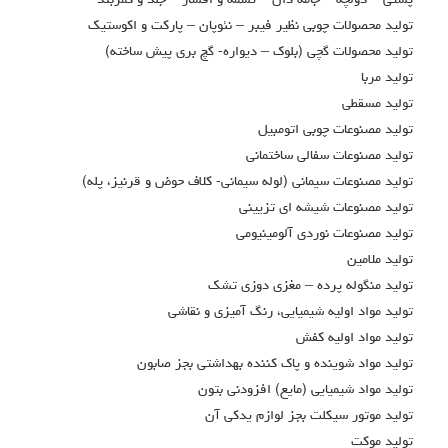
توليد محصولات چوبي نظير فيبر – نئوپان – پاركت و اكوستيك
توليد محصولات گچي (بلوك – ديواره- گچ بري پيش ساخته)
توليد مربا
توليد مسقطي
توليد مصنوعات چوبي اتومبيل
توليد مصنوعات سفالي ساختماني
توليد مصنوعات سيماني (لوله سيماني- كلاف حوض و قرنيز، پله)
توليد مصنوعات شيشه اي تزييني
توليد مصنوعات نوردي آلومينيومي
توليد ملامين
توليد منگوله پرده – مغزي دوزي تشك
توليد مواد اوليه شيميايي، رنگ آميزي و نقاشي
توليد مواد اوليه كفش
توليد مواد شوينده و پاك كننده بهداشتي بجز صابون
توليد مواد شيميايي (مايع) افزودني بتون
توليد موتور سيكلت بجز لوازم يدكي آن
توليد موكت