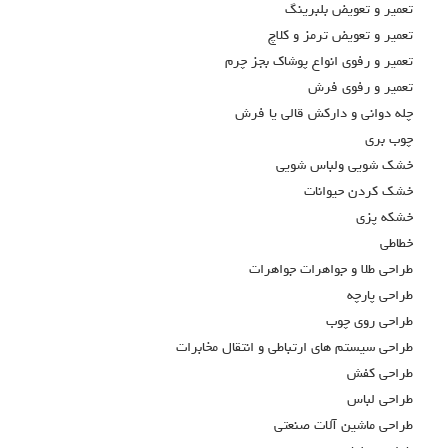
تعمير و تعويض بلبرينگ
تعمير و تعويض ترمز و كلاچ
تعمير و رفوي انواع پوشاك بجز چرم
تعمير و رفوي فرش
چله دواني و داركش قالي يا فرش
چوب بري
خشك شويي ولباس شويي
خشك كردن حيوانات
خشكه پزي
خطاطي
طراحي طلا و جواهرات جواهرات
طراحي پارچه
طراحي روي چوب
طراحي سيستم هاي ارتباطي و انتقال مخابرات
طراحي كفش
طراحي لباس
طراحي ماشين آلات صنعتي