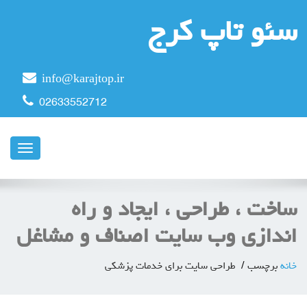
سئو تاپ کرج
info@karajtop.ir
02633552712
ناوبری
ساخت ، طراحی ، ایجاد و راه
اندازی وب سایت اصناف و مشاغل
خانه
برچسب
طراحی سایت برای خدمات پزشکی