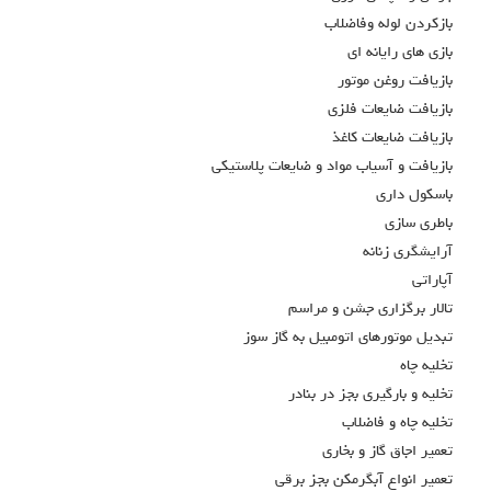
بازكردن لوله وفاضلاب
بازي هاي رايانه اي
بازيافت روغن موتور
بازيافت ضايعات فلزي
بازيافت ضايعات كاغذ
بازيافت و آسياب مواد و ضايعات پلاستيكي
باسكول داري
باطري سازي
آرايشگري زنانه
آپاراتي
تالار برگزاري جشن و مراسم
تبديل موتورهاي اتومبيل به گاز سوز
تخليه چاه
تخليه و بارگيري بجز در بنادر
تخلیه چاه و فاضلاب
تعمير اجاق گاز و بخاري
تعمير انواع آبگرمکن بجز برقي