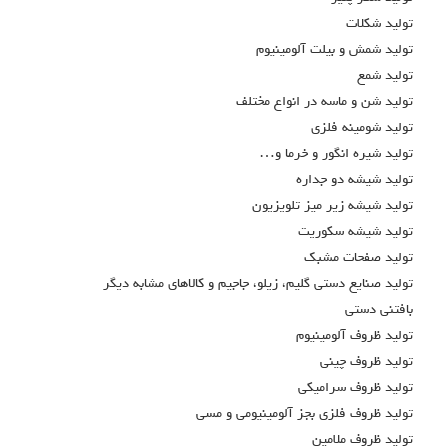
توليد شكلات
توليد شمش و بيلت آلومينيوم
توليد شمع
توليد شن و ماسه در انواع مختلف
توليد شومينه فلزي
توليد شيره انگور و خرما و…
توليد شيشه دو جداره
توليد شيشه زير ميز تلويزيون
توليد شيشه سكوريت
توليد صفحات مشبک
توليد صنايع دستي گليم، زيلو، جاجيم و كالاهاي مشابه ديگر
بافتني دستي
توليد ظروف آلومينيوم
توليد ظروف چيني
توليد ظروف سراميكي
توليد ظروف فلزي بجز آلومينيومي و مسي
توليد ظروف ملامين