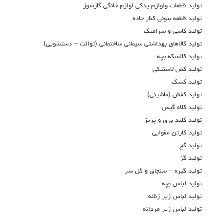
توليد قطعات ولوازم يدكي لوازم خانگي گازسوز
توليد قطعه بتوني كنار جاده
توليد كاشي و سراميك
توليد كالاهاي بهداشتي سيماني ساختماني (توالت – دستشويي)
توليد كالسكه بچه
توليد كش لاستيكي
توليد كشك
توليد كفش (ماشيني)
توليد كلاه گيس
توليد كليد برق و پريز
توليد کارتن مقوايي
توليد گچ
توليد گز
توليد گيره – سنجاق و گل سر
توليد لباس بچه
توليد لباس زير زنانه
توليد لباس زير مردانه