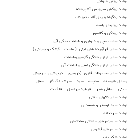
توليد روغن حيواني
توليد روكش سرويس آشپزخانه
توليد زنگوله و زيورآلات حيوانات
توليد زولبيا و باميه
توليد زونکن و کلاسور
توليد ساعت مچي و ديواري و قطعات يدكي آن
توليد ساير فرآورده هاي لبني ( ماست – كشك و بستني )
توليد ساير لوازم خانگي گازسوزوقطعات
توليد ساير لوازم خانگي نفتي وقطعات آن
توليد ساير محصولات فلزي (دربطري – درپوش و سرپوش –
وسايل شومينه – ساچمه – سبد – سرشيلنگ گاز – سطل –
سيني – صافي شير – قرقره جرثقيل – قلک ت
توليد ساير نانهاي سنتي
توليد سبد لوستر و شمعدان
توليد سردخانه
توليد سيستم هاي حفاظتي ساختمان
توليد سيم ظروفشويي
توليد شكر پنير