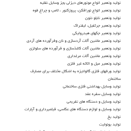
توليد وتعمير انواع موتورهاي ديزلي بجز وسايل نقليه
توليد وتعمير انواع نورافكن، پروژكتور ، لامپ و چراغ قوه
توليد وتعمير تابلو نئون
توليد وتعمير جرثقيل، ليفتراك
توليد وتعمير جكهاي هيدروليكي
توليد وتعمير ماشين آلات آردسازي و نان وفرآورده هاي آردي
توليد وتعمير ماشين آلات كاغذسازي و فرآورده هاي سلولزي
توليد وتعمير ماشين آلات مرغداري
توليد وتعمير مبل و اثاثه غير فلزي
توليد ورقهاي فلزي گالوانيزه به اشکال مختلف براي مصارف
ساختمان
توليد وسايل بهداشتي فلزي ساختماني
توليد وسايل سفره عقد
توليد وسايل و دستگاه هاي تفريحي
توليد وسايل و لوازم دستگاه هاي عكاسي، فيلمبرداري و آپارات
توليد يخ
توليد يونوليت