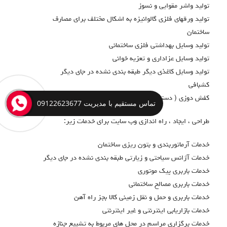
تولید واشر مقوایی و نسوز
تولید ورقهای فلزی گالوانیزه به اشکال مختلف برای مصارف
ساختمان
تولید وسایل بهداشتی فلزی ساختمانی
تولید وسایل عزاداری و تعزیه خوانی
تولید وسایل کاغذی دیگر طبقه بندی نشده در جای دیگر
كشبافي
كفش دوزي ( دستي )
تماس مستقیم با مدیریت 09122623677
طراحی ، ایجاد ، راه اندازی وب سایت برای خدمات زیر:
خدمات آرماتوربندي و بتون ريزي ساختمان
خدمات آژانس سياحتي و زيارتي طبقه بندي نشده در جاي ديگر
خدمات باربري پيك موتوري
خدمات باربري مصالح ساختماني
خدمات باربري و حمل و نقل زميني كالا بجز راه آهن
خدمات بازاريابي اينترنتي و غير اينترنتي
خدمات برگزاري مراسم در محل هاي مربوط به تشييع جنازه