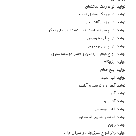
توليد انواع رنگ ساختمان
توليد انواع رنگ وسايل نقليه
توليد انواع زيورآلات بدلي
توليد انواع سركه طبقه بندي نشده در جاي ديگر
توليد انواع فرچه وبرس
توليد انواع لوازم تحرير
توليد انواع موم – ژلاتين و خمير مجسمه سازي
توليد ايزوگام
توليد اينچ حمام
توليد آب اسيد
توليد آبغوره و ترشي و آبليمو
توليد آجر
توليد آكواريوم
توليد آلات موسيقي
توليد آيينه و تابلوي آيينه اي
توليد بتون
توليد بذر انواع سبزيجات و صيفي جات