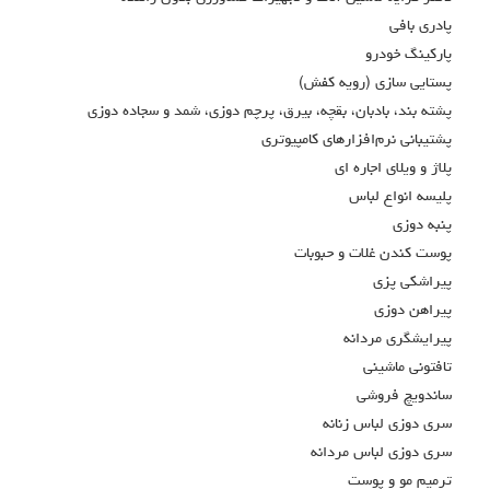
پادري بافي
پارکينگ خودرو
پستايي سازي (رويه كفش)
پشته بند، بادبان، بقچه، بیرق، پرچم دوزی، شمد و سجاده دوزی
پشتيباني نرم‌افزارهاي كامپيوتري
پلاژ و ويلاي اجاره اي
پليسه انواع لباس
پنبه دوزي
پوست كندن غلات و حبوبات
پيراشكي پزي
پيراهن دوزي
پيرايشگري مردانه
تافتوني ماشيني
ساندويچ فروشي
سري دوزي لباس زنانه
سري دوزي لباس مردانه
ترميم مو و پوست