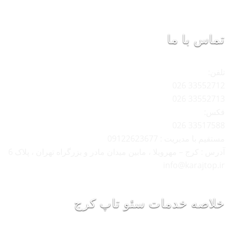
تماس با ما
تلفن:
33552712 026
33552713 026
فکس:
33517588 026
مستقیم با مدیریت : 09122623677
آدرس : کرج – مهرویلا ، مابین میدان مادر و بزرگراه تهران ، پلاک 6
info@karajtop.ir
خلاصه خدمات سئو تاپ کرج