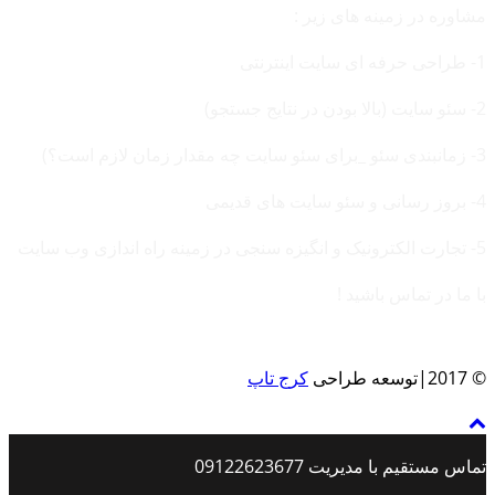
مشاوره در زمینه های زیر :
1- طراحی حرفه ای سایت اینترنتی
2- سئو سایت (بالا بودن در نتایج جستجو)
3- زمانبندی سئو _برای سئو سایت چه مقدار زمان لازم است؟)
4- بروز رسانی و سئو سایت های قدیمی
5- تجارت الکترونیک و انگیزه سنجی در زمینه راه اندازی وب سایت
با ما در تماس باشید !
© 2017|توسعه طراحی
کرج تاپ
تماس مستقیم با مدیریت 09122623677