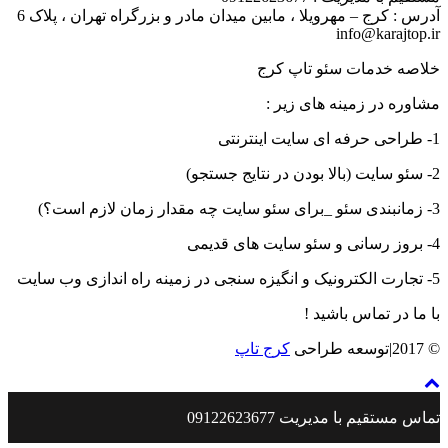
آدرس : کرج – مهرویلا ، مابین میدان مادر و بزرگراه تهران ، پلاک 6
info@karajtop.ir
خلاصه خدمات سئو تاپ کرج
مشاوره در زمینه های زیر :
1- طراحی حرفه ای سایت اینترنتی
2- سئو سایت (بالا بودن در نتایج جستجو)
3- زمانبندی سئو _برای سئو سایت چه مقدار زمان لازم است؟)
4- بروز رسانی و سئو سایت های قدیمی
5- تجارت الکترونیک و انگیزه سنجی در زمینه راه اندازی وب سایت
با ما در تماس باشید !
© 2017|توسعه طراحی
کرج تاپ
تماس مستقیم با مدیریت 09122623677