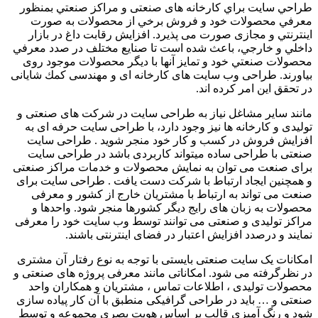
طراحي سايت براي كارخانه های صنعتی و مراكز صنعتي بمنظور
معرفي محصولات خود و فروش برخي از محصولات به صورت
اينترنتي و مجازی صورت می پذیرد. افزايش رقابت داغ در بازار
داخلي و خارجي، باعث شده است تا صنايع مختلف در صدد معرفي
محصولات صنعتي خود و تمايز آنها با ديگر محصولات موجود روی
بیاورند. طراحی وب سایت های کارخانه ای و مهندسی كمك شایانی
در تحقق اين امر كرده اند.
مانند سایر مشاغل نیاز به طراحی سایت در شرکت های صنعتی و
تولیدی و کارخانه ها نیز وجود دارد، با طراحی سایت حرفه ای به
افزایش فروش در کسب و کار خود منجر شوید . طراحی سایت
صنعتی با طراحی ساده میتواند کاربردی باشد در طراحی سایت
برای صنعت می توان به نمایش محصولات و خدمات مراکز صنعتی
و همچنین ایجاد ارتباط با شرکت دست یافت . طراحی سایت برای
صنعت می تواند به ارتباط با مشتریان خارج از کشور و معرفی
محصولات به زبان های رایج دیگر کشورها منجر شود. واحدها و
مراکز تولیدی و صنعتی می توانند توسط وب سایت خود را معرفی
نمایند و درصدد افزایش اعتبار در فضای اینترنتی باشند.
امکانات یک سایت صنعتی بایستی با توجه به نوع رفتار آن مشتری
در نظرگرفته می شود. امکاناتی مانند معرفی پروژه های صنعتی و
محصولات تولیدی ، اطلاعات تماس ، مشتریان و همکاران واحد
صنعتی و … باید در طراحی گرافیکی منطبق با آن کار پیاده سازی
شود و رنگ آمیزی قالب بر اساس هویت بصری مجموعه و توسط