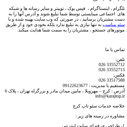
تلگرام ، اینستاگرام ، فیس بوک ، توییتر و سایر رسانه ها و شبکه
های اجتماعی میبایستی توسط شما تبلیغ شوند و آدرس آنها را به
دست مشتریان برسانید ، در صورتی که وب سایت بهینه شده و با
سئو مناسب
نه تنها نیازی به تبلیغ ندارد بلکه بخودی خود و از طریق
موتورهای جستجو ، مشتریان را به سمت شما هدایت میکند.
تماس با ما
تلفن:
33552712 026
33552713 026
فکس:
33517588 026
مستقیم با مدیریت : 09122623677
آدرس : کرج – مهرویلا ، مابین میدان مادر و بزرگراه تهران ، پلاک 6
info@karajtop.ir
خلاصه خدمات سئو تاپ کرج
مشاوره در زمینه های زیر :
1- طراحی حرفه ای سایت اینترنتی