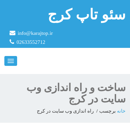
سئو تاپ کرج
info@karajtop.ir
02633552712
ناوبری
ساخت و راه اندازی وب
سایت در کرج
خانه
برچسب
راه اندازی وب سایت در کرج