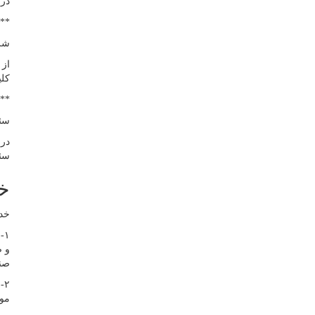
در 
**
شر
از 
کلی
**
سئو
در 
سئو یا 
خ
خدم
۱
و ص
صنع
۲
موت