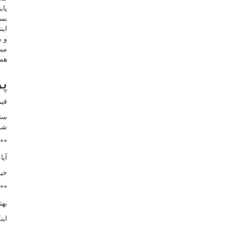
یابن
بس
این
و ب
میش
همی
پ
قیم
سئو
شم
**
آیا
خیر
**
به
این