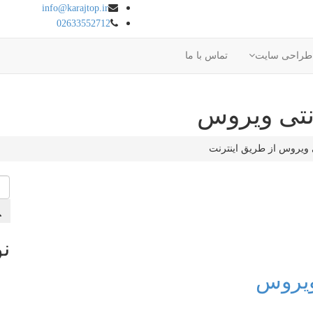
info@karajtop.ir
02633552712
طراحی سایت
تماس با ما
آنتی ویروس
ی ویروس از طریق اینترنت
نو
 ویروس