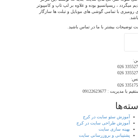
یم میگردد ، ریسپانسیو بوده و علاوه بر لپ تاپ و کامپیوتر
 رومیزی با تمامی گوشی های موبایل و تبلت ها سازگار
اشد.
 توضیحات بیشتر با ما در تماس باشید.
ن:
33552712 
33552713 
س:
33517588 
یم با مدیریت : 09122623677
ته‌ها
آموزش سئو سایت در کرج
آموزش طراحی سایت در کرج
بهینه سازی سایت
پشتیبانی و بروزرسانی سایت