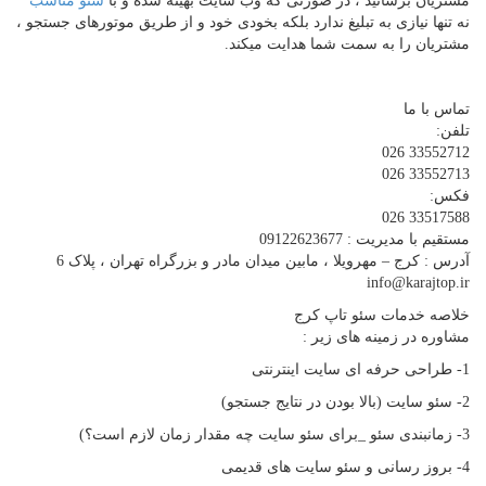
مشتریان برسانید ، در صورتی که وب سایت بهینه شده و با
سئو مناسب
نه تنها نیازی به تبلیغ ندارد بلکه بخودی خود و از طریق موتورهای جستجو ،
مشتریان را به سمت شما هدایت میکند.
تماس با ما
تلفن:
33552712 026
33552713 026
فکس:
33517588 026
مستقیم با مدیریت : 09122623677
آدرس : کرج – مهرویلا ، مابین میدان مادر و بزرگراه تهران ، پلاک 6
info@karajtop.ir
خلاصه خدمات سئو تاپ کرج
مشاوره در زمینه های زیر :
1- طراحی حرفه ای سایت اینترنتی
2- سئو سایت (بالا بودن در نتایج جستجو)
3- زمانبندی سئو _برای سئو سایت چه مقدار زمان لازم است؟)
4- بروز رسانی و سئو سایت های قدیمی