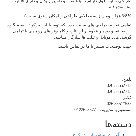
طراحی سایت فول داینامیک با هاست و دامین رایگان و دارای قابلیت
سئو پیشرفته :
3/850 هزار تومان (بسته طلایی طراحی و امکان سئوی سایت)
تمامی نمونه طراحی های سایت جدید که توسط این مرکز تقدیم میگردد
، ریسپانسیو بوده و علاوه بر لپ تاپ و کامپیوتر های رومیزی با تمامی
گوشی های موبایل و تبلت ها سازگار میباشد.
جهت توضیحات بیشتر با ما در تماس باشید.
تلفن:
33552712 026
33552713 026
فکس:
33517588 026
مستقیم با مدیریت : 09122623677
دسته‌ها
آموزش سئو سایت در کرج