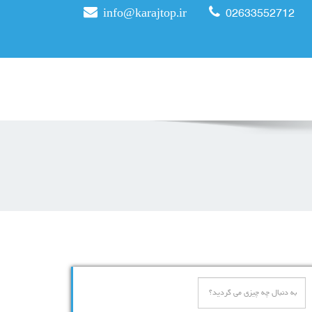
info@karajtop.ir
02633552712