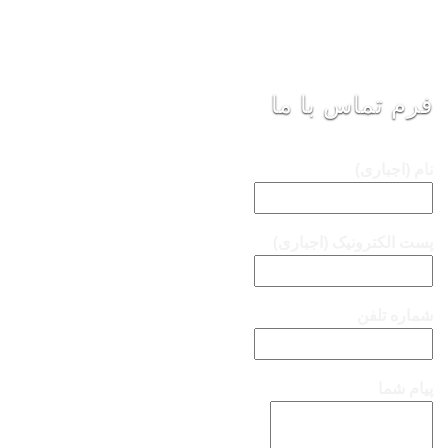
فرم تماس با ما
نام (اجباری)
پست الکترونیک (اجباری)
شماره تلفن
پیام شما