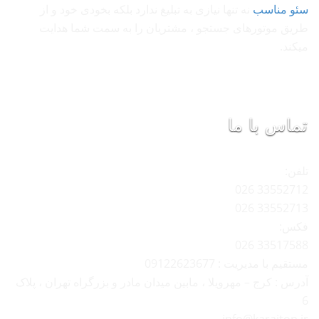
سئو مناسب
نه تنها نیازی به تبلیغ ندارد بلکه بخودی خود و از
طریق موتورهای جستجو ، مشتریان را به سمت شما هدایت
میکند.
تماس با ما
تلفن:
33552712 026
33552713 026
فکس:
33517588 026
مستقیم با مدیریت : 09122623677
آدرس : کرج – مهرویلا ، مابین میدان مادر و بزرگراه تهران ، پلاک
6