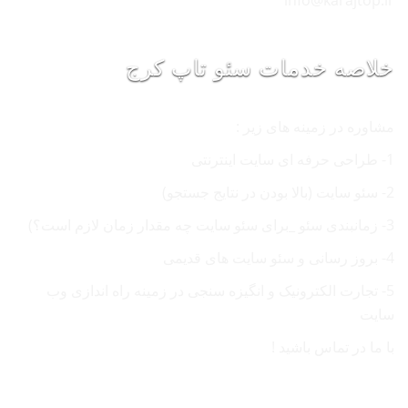
info@karajtop.ir
خلاصه خدمات سئو تاپ کرج
مشاوره در زمینه های زیر :
1- طراحی حرفه ای سایت اینترنتی
2- سئو سایت (بالا بودن در نتایج جستجو)
3- زمانبندی سئو _برای سئو سایت چه مقدار زمان لازم است؟)
4- بروز رسانی و سئو سایت های قدیمی
5- تجارت الکترونیک و انگیزه سنجی در زمینه راه اندازی وب
سایت
با ما در تماس باشید !