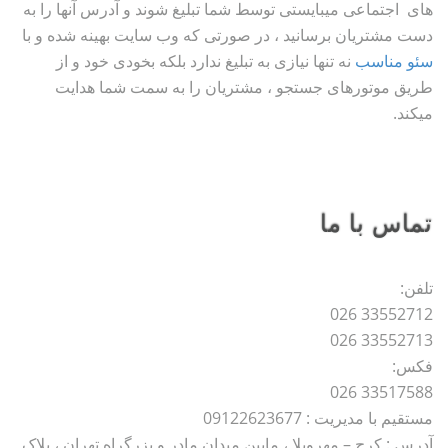
های اجتماعی میبایستی توسط شما تبلیغ شوند و آدرس آنها را به
دست مشتریان برسانید ، در صورتی که وب سایت بهینه شده و با
سئو مناسب
نه تنها نیازی به تبلیغ ندارد بلکه بخودی خود و از
طریق موتورهای جستجو ، مشتریان را به سمت شما هدایت
میکند.
تماس با ما
تلفن:
33552712 026
33552713 026
فکس:
33517588 026
مستقیم با مدیریت : 09122623677
آدرس : کرج – مهرویلا ، مابین میدان مادر و بزرگراه تهران ، پلاک