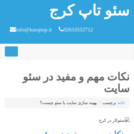
سئو تاپ کرج
info@karajtop.ir
02633552712
ناوبری
نکات مهم و مفید در سئو
سایت
خانه
برچسب
بهینه سازی سایت یا سئو چیست؟