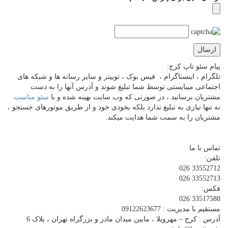
پیام سئو تاپ کرج:
تلگرام ، اینستاگرام ، فیس بوک ، توییتر و سایر رسانه ها و شبکه های
اجتماعی میبایستی توسط شما تبلیغ شوند و آدرس آنها را به دست
مشتریان برسانید ، در صورتی که وب سایت بهینه شده و با
سئو مناسب
نه تنها نیازی به تبلیغ ندارد بلکه بخودی خود و از طریق موتورهای جستجو ،
مشتریان را به سمت شما هدایت میکند.
تماس با ما
تلفن:
33552712 026
33552713 026
فکس:
33517588 026
مستقیم با مدیریت : 09122623677
آدرس : کرج – مهرویلا ، مابین میدان مادر و بزرگراه تهران ، پلاک 6