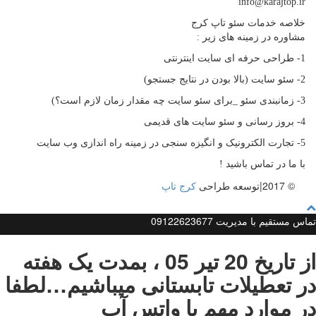
info@karajtop.ir
خلاصه خدمات سئو تاپ کرج
مشاوره در زمینه های زیر :
1- طراحی حرفه ای سایت اینترنتی
2- سئو سایت (بالا بودن در نتایج جستجو)
3- زمانبندی سئو _برای سئو سایت چه مقدار زمان لازم است؟)
4- بروز رسانی و سئو سایت های قدیمی
5- تجارت الکترونیک و انگیزه سنجی در زمینه راه اندازی وب سایت
با ما در تماس باشید !
© 2017|توسعه طراحی
کرج تاپ
تماس مستقیم با مدیریت 09122623677
از تاریخ 20 تیر 05 ، بمدت یک هفته
در تعطیلات تابستانی میباشیم…لطفا
در موارد مهم با واتس آپ