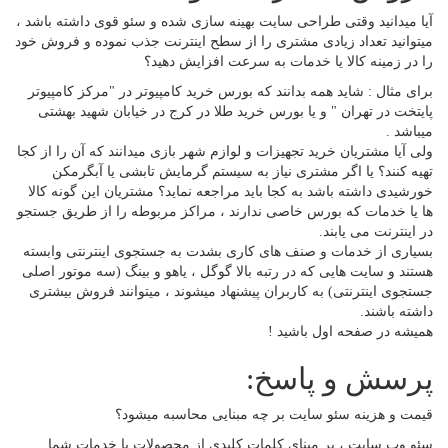
آیا میدانید وقتی طراحی سایت بهینه سازی شده و سئو قوی داشته باشد ،
میتوانید تعداد زیادی مشتری را از سطح اینترنت جذب نموده و فروش خود
را در زمینه کالا یا خدمات به سرعت افزایش دهید؟
برای مثال : شاید همه بدانند که بورس خرید کامپیوتر در "مرکز کامپیوتر
پایتخت در تهران " و یا بورس خرید طلا در کرج در خیابان شهید بهشتی
میباشد .
ولی آیا مشتریان خرید تجهیزات و لوازم شهر بازی میدانند که آن را از کجا
تهیه کنند؟ یا اگر مشتری نیاز به سیستم گرمایش تابشی یا آبگرمکن
خورشیدی داشته باشد به کجا باید مراجعه نماید؟ مشتریان این گونه کالا
ها یا خدمات که بورس خاصی ندارند ، مراکز مربوطه را از طریق جستجو
در اینترنت می یابند.
بسیاری از خدمات و صنف های کاری بشدت به جستجوی اینترنتی وابسته
هستند و سایت هایی که در رتبه بالا گوگل ، یاهو و بینگ (سه موتور اصلی
جستجوی اینترنتی) به کاربران پیشنهاد میشوند ، میتوانند فروش بیشتری
داشته باشند.
همیشه در صفحه اول باشید !
پرسش و پاسخ:
قیمت و هزینه سئو سایت بر چه مبنایی محاسبه میشود؟
سئو وب سایت ، بر مبنای کلمات کلیدی از محصولات یا خدمات شما