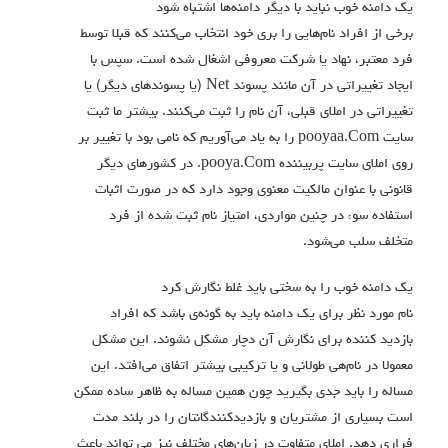
یک دامنه خوب نباید با دیگر دامنه‌ها اشتباه شود
برخی از افراد نام‌هایی را بری خود انتخاب می‌کنند که قبلا توسط
فرد معتبر، نهاد یا شرکت معروفی اشغال شده است. سپس با
ایجاد تغییراتی در آن مانند پسوند Net (یا پسوندهای دیگر) یا
تغییراتی در املای قبلی، آن نام را ثبت می‌کنند. بیشتر ما ثبت
سایت pooyaa.Com را به یاد می‌آوریم که نامی بود با تغییر بر
روی املای سایت پربیننده pooya.Com. در کشورهای دیگر
قانونی با عنوان مالکیت معنوی وجود دارد که در صورت اثبات
استفاده سوء در چنین مواردی، امتیاز نام ثبت شده از فرد
متخلف سلب می‌شود.
یک دامنه خوب را به سختی باید غلط نگارش کرد
نام مورد نظر برای یک دامنه باید به گونه‌ی باشد که افراد
بازدید کننده برای نگارش آن دچار مشکل نشوند. این مشکل
معمولا در نام‌هی طولانی و یا ترکیبی بیشتر اتفاق می‌افتد. این
مساله را باید جدی بگیرید چون همین مساله به ظاهر ساده ممکن
است بسیاری از مشتریان و بازدیدکنندگانتان را در بلند مدت
فراری دهد. املای متفاوت در زبان‌های مختلف نیز می تواند باعث