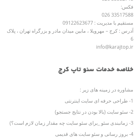
فکس:
33517588 026
مستقیم با مدیریت : 09122623677
آدرس : کرج – مهرویلا ، مابین میدان مادر و بزرگراه تهران ، پلاک
6
info@karajtop.ir
خلاصه خدمات سئو تاپ کرج
مشاوره در زمینه های زیر :
1- طراحی حرفه ای سایت اینترنتی
2- سئو سایت (بالا بودن در نتایج جستجو)
3- زمانبندی سئو _برای سئو سایت چه مقدار زمان لازم است؟)
4- بروز رسانی و سئو سایت های قدیمی