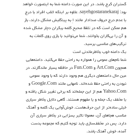
گستران کرج باشد. در این صورت دامنه شما به اینصورت خواهد
بود: sayehgostaranekaraj. علاوه بر اینکه اغلب افراد با درج
یا عدم درج حروف صدادار مانند اِ به پینگلیش مشکل دارند، باز
هم ممکن است که در تلفظ صحیح کلمه بیکران دچار مشکل شده
و آن را بی‌کاران بخوانند. شما می‌توانید با بازی روی کلمات به
ترکیب‌های مناسبی برسید.
یک دامنه خوب بخاطر‌ماندنی است
شما نام‌های عمومی را همواره به راحتی حفظ می‌کنید. دامنه‌هایی
همچون Art.Com و Fun.Com در حافظه بسیار ماندگارند. در
عین حال دامنه‌های دیگری هم وجود دارند که با وجود عمومی
نبودن به راحتی حفظ شده‌اند. نامهایی مانند Google.Com و
Yahoo.Com هم از این جمله‌اند که برخی تغییر شکل یافته و
یا مخفف یک جمله و یا مفهوم هستند. گاهی دلایل بخاطر سپاری
خیلی ساده‌تر از این حرف‌هاست. خوش‌آوایی یک کلمه و آهنگ
مناسب هجاهای آن، معمولا تاثیر بسزایی در بخاطر سپاری آن
دارد. پس در مخفف‌سازی باید توجه کنیم که مجموعه بدست
آمده، خوش آهنگ باشد.