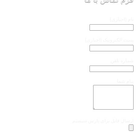
نام (اجباری)
پست الکترونیک (اجباری)
شماره تلفن
پیام شما
ارسال فایل برای پارس سیستم