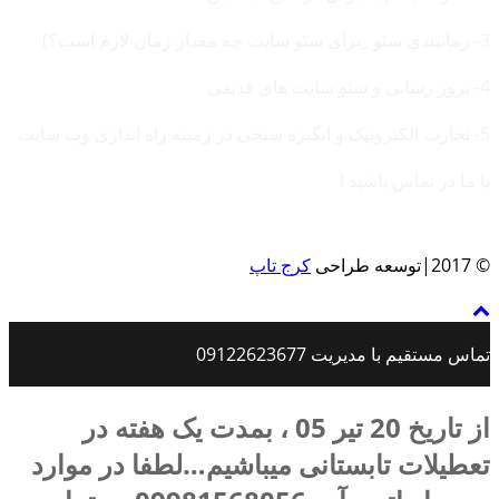
3- زمانبندی سئو _برای سئو سایت چه مقدار زمان لازم است؟)
4- بروز رسانی و سئو سایت های قدیمی
5- تجارت الکترونیک و انگیزه سنجی در زمینه راه اندازی وب سایت
با ما در تماس باشید !
© 2017|توسعه طراحی
کرج تاپ
تماس مستقیم با مدیریت 09122623677
از تاریخ 20 تیر 05 ، بمدت یک هفته در
تعطیلات تابستانی میباشیم…لطفا در موارد