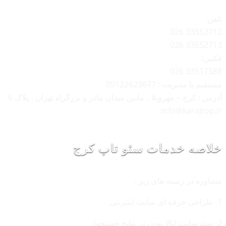
تلفن:
33552712 026
33552713 026
فکس:
33517588 026
مستقیم با مدیریت : 09122623677
آدرس : کرج – مهرویلا ، مابین میدان مادر و بزرگراه تهران ، پلاک 6
info@karajtop.ir
خلاصه خدمات سئو تاپ کرج
مشاوره در زمینه های زیر :
1- طراحی حرفه ای سایت اینترنتی
2- سئو سایت (بالا بودن در نتایج جستجو)