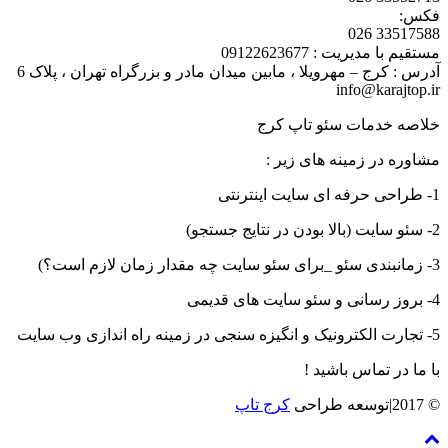
فکس:
33517588 026
مستقیم با مدیریت : 09122623677
آدرس : کرج – مهرویلا ، مابین میدان مادر و بزرگراه تهران ، پلاک 6
info@karajtop.ir
خلاصه خدمات سئو تاپ کرج
مشاوره در زمینه های زیر :
1- طراحی حرفه ای سایت اینترنتی
2- سئو سایت (بالا بودن در نتایج جستجو)
3- زمانبندی سئو _برای سئو سایت چه مقدار زمان لازم است؟)
4- بروز رسانی و سئو سایت های قدیمی
5- تجارت الکترونیک و انگیزه سنجی در زمینه راه اندازی وب سایت
با ما در تماس باشید !
© 2017|توسعه طراحی
کرج تاپ