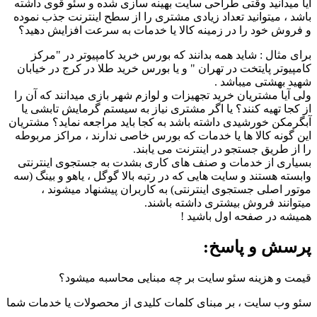
آیا میدانید وقتی طراحی سایت بهینه سازی شده و سئو قوی داشته
باشد ، میتوانید تعداد زیادی مشتری را از سطح اینترنت جذب نموده
و فروش خود را در زمینه کالا یا خدمات به سرعت افزایش دهید؟
برای مثال : شاید همه بدانند که بورس خرید کامپیوتر در "مرکز
کامپیوتر پایتخت در تهران " و یا بورس خرید طلا در کرج در خیابان
شهید بهشتی میباشد .
ولی آیا مشتریان خرید تجهیزات و لوازم شهر بازی میدانند که آن را
از کجا تهیه کنند؟ یا اگر مشتری نیاز به سیستم گرمایش تابشی یا
آبگرمکن خورشیدی داشته باشد به کجا باید مراجعه نماید؟ مشتریان
این گونه کالا ها یا خدمات که بورس خاصی ندارند ، مراکز مربوطه
را از طریق جستجو در اینترنت می یابند.
بسیاری از خدمات و صنف های کاری بشدت به جستجوی اینترنتی
وابسته هستند و سایت هایی که در رتبه بالا گوگل ، یاهو و بینگ (سه
موتور اصلی جستجوی اینترنتی) به کاربران پیشنهاد میشوند ،
میتوانند فروش بیشتری داشته باشند.
همیشه در صفحه اول باشید !
پرسش و پاسخ:
قیمت و هزینه سئو سایت بر چه مبنایی محاسبه میشود؟
سئو وب سایت ، بر مبنای کلمات کلیدی از محصولات یا خدمات شما