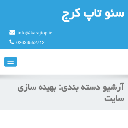
سئو تاپ کرج
info@karajtop.ir
02633552712
ناوبری
آرشیو دسته بندی:
بهینه سازی
سایت