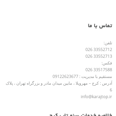
تماس با ما
تلفن:
33552712 026
33552713 026
فکس:
33517588 026
مستقیم با مدیریت : 09122623677
آدرس : کرج – مهرویلا ، مابین میدان مادر و بزرگراه تهران ، پلاک
6
info@karajtop.ir
خلاصه خدمات سئو تاپ کرج