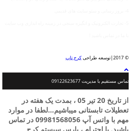
4- بروز رسانی و سئو سایت های قدیمی
5- تجارت الکترونیک و انگیزه سنجی در زمینه راه اندازی وب سایت
با ما در تماس باشید !
© 2017|توسعه طراحی
کرج تاپ
تماس مستقیم با مدیریت 09122623677
از تاریخ 20 تیر 05 ، بمدت یک هفته در
تعطیلات تابستانی میباشیم…لطفا در موارد
مهم با واتس آپ 09981568056 در تماس
باشید. با احترام ، پارس سیستم کرج