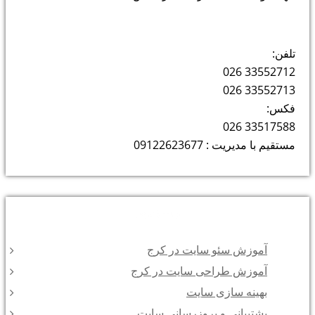
تلفن:
33552712 026
33552713 026
فکس:
33517588 026
مستقیم با مدیریت : 09122623677
دسته‌ها
آموزش سئو سایت در کرج
آموزش طراحی سایت در کرج
بهینه سازی سایت
پشتیبانی و بروزرسانی سایت