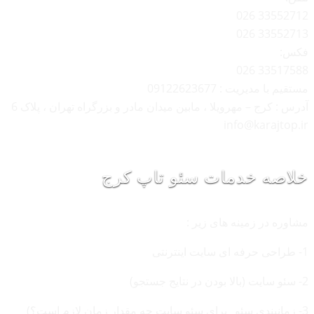
33552712 026
33552713 026
فکس:
33517588 026
مستقیم با مدیریت : 09122623677
آدرس : کرج – مهرویلا ، مابین میدان مادر و بزرگراه تهران ، پلاک 6
info@karajtop.ir
خلاصه خدمات سئو تاپ کرج
مشاوره در زمینه های زیر :
1- طراحی حرفه ای سایت اینترنتی
2- سئو سایت (بالا بودن در نتایج جستجو)
3- زمانبندی سئو _برای سئو سایت چه مقدار زمان لازم است؟)