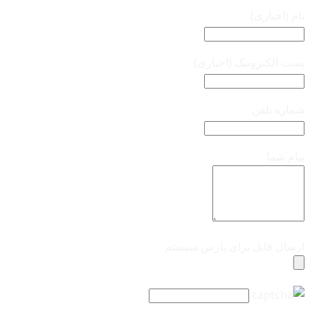
نام (اجباری)
پست الکترونیک (اجباری)
شماره تلفن
پیام شما
ارسال فایل برای پارس سیستم