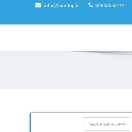
info@karajtop.ir
02633552712