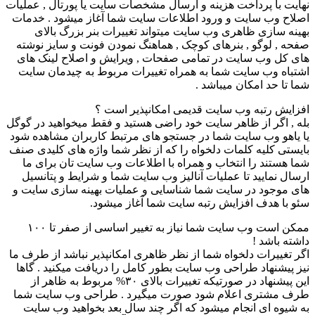
نهایت با پرداخت هزینه و ارسال مشخصات سایت یا پورتال , عملیات
اصلاح وب سایت و ورود اطلاعات سایت شما آغاز میشود . خدمات
بهینه سازی ظاهری وب سایت میتواند تغییرات بنر بزرگ بالای
صفحه , لوگو , بنرهای کوچک , هماهنگ نمودن فونت و سایز نوشته
های کل وب سایت در تمامی صفحات , ویرایش و اصلاح لینک های
اشتباه وب سایت شما به همراه تغییرات مربوط به چیدمان سایت
شما تا حد امکان میباشد .
افزایش رتبه وب سایت قدیمی امکانپذیر است ؟
بله , اگر از ظاهر سایت خود راضی هستید و فقط میخواهید در گوگل
یا یاهو وب سایت شما در جستجو های مرتبط کاربران مشاهده شود
بایستی کلیه کلمات دلخواه را که از نظر شما واژه های کلیدی صنف
شما هستند را انتخاب و همراه با اطلاعات وب سایت تان برای ما
ارسال نمایید تا عملیات آنالیز وب سایت شما و شرایط و پتانسیل
های موجود در سایت شما شناسایی و عملیات بهینه سازی سایت و
سئو با هدف افزایش رتبه سایت شما آغاز میشود.
ممکن است وب سایت شما نیاز به تغییر اساسی از صفر تا ۱۰۰
داشته باشد !
اگر تغییرات دلخواه شما از نظر ظاهری امکانپذیر نباشد از طرف ما
نیز پیشنهاد طراحی وب سایت بطور کامل را دریافت میکنید . گاها
این پیشنهاد در صورتیکه تغییرات بالای ۳۰% مربوط به ظاهر از
طرف مشتری اعلام شود صورت میگیرد . طراحی وب سایت شما
به شیوه ای انجام میشود که اگر چند سال بعد بخواهید وب سایت