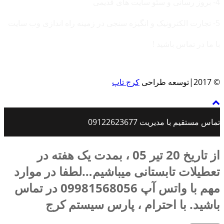
4- بروز رسانی و سئو سایت های قدیمی
5- تجارت الکترونیک و انگیزه سنجی در زمینه راه اندازی وب سایت
با ما در تماس باشید !
© 2017|توسعه طراحی
کرج تاپ
تماس مستقیم با مدیریت 09122623677
از تاریخ 20 تیر 05 ، بمدت یک هفته در
تعطیلات تابستانی میباشیم…لطفا در موارد
مهم با واتس آپ 09981568056 در تماس
باشید. با احترام ، پارس سیستم کرج