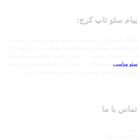
پیام سئو تاپ کرج:
تلگرام ، اینستاگرام ، فیس بوک ، توییتر و سایر رسانه ها و شبکه
های اجتماعی میبایستی توسط شما تبلیغ شوند و آدرس آنها را به
دست مشتریان برسانید ، در صورتی که وب سایت بهینه شده و با
سئو مناسب
نه تنها نیازی به تبلیغ ندارد بلکه بخودی خود و از طریق
موتورهای جستجو ، مشتریان را به سمت شما هدایت میکند.
تماس با ما
تلفن:
33552712 026