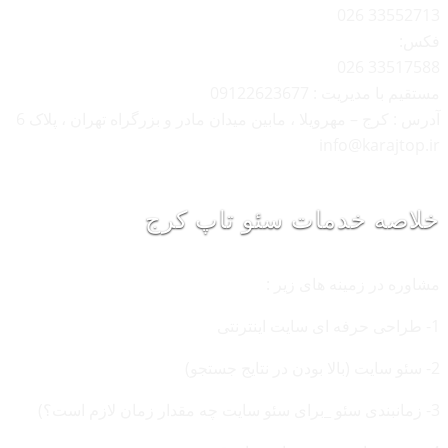
33552713 026
فکس:
33517588 026
مستقیم با مدیریت : 09122623677
آدرس : کرج – مهرویلا ، مابین میدان مادر و بزرگراه تهران ، پلاک 6
info@karajtop.ir
خلاصه خدمات سئو تاپ کرج
مشاوره در زمینه های زیر :
1- طراحی حرفه ای سایت اینترنتی
2- سئو سایت (بالا بودن در نتایج جستجو)
3- زمانبندی سئو _برای سئو سایت چه مقدار زمان لازم است؟)