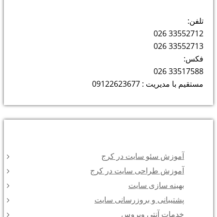
تلفن:
33552712 026
33552713 026
فکس:
33517588 026
مستقیم با مدیریت : 09122623677
دسته‌ها
آموزش سئو سایت در کرج
آموزش طراحی سایت در کرج
بهینه سازی سایت
پشتیبانی و بروزرسانی سایت
خدمات آنتی ویروس